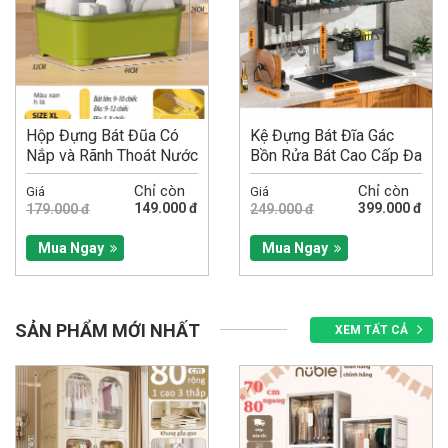
Hộp Đựng Bát Đũa Có
Kệ Đựng Bát Đĩa Gác
Nắp và Rãnh Thoát Nước
Bồn Rửa Bát Cao Cấp Đa
Size XL
Năng 1Tầng-Kệ Để...
Chỉ còn
Chỉ còn
Giá
Giá
149.000 đ
399.000 đ
179.000 đ
249.000 đ
Mua Ngay
Mua Ngay
SẢN PHẨM MỚI NHẤT
XEM TẤT CẢ