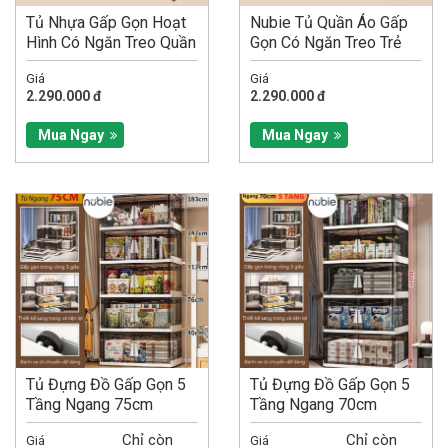
Tủ Nhựa Gấp Gọn Hoạt
Nubie Tủ Quần Áo Gấp
Hình Có Ngăn Treo Quần
Gọn Có Ngăn Treo Trẻ
Áo Nubie, Hộp Gấp
Em, Đựng Đồ Đa Năng...
Giá
Giá
Đựng...
2.290.000 đ
2.290.000 đ
Mua Ngay
Mua Ngay
Tủ Đựng Đồ Gấp Gọn 5
Tủ Đựng Đồ Gấp Gọn 5
Tầng Ngang 75cm
Tầng Ngang 70cm
Chỉ còn
Chỉ còn
Giá
Giá