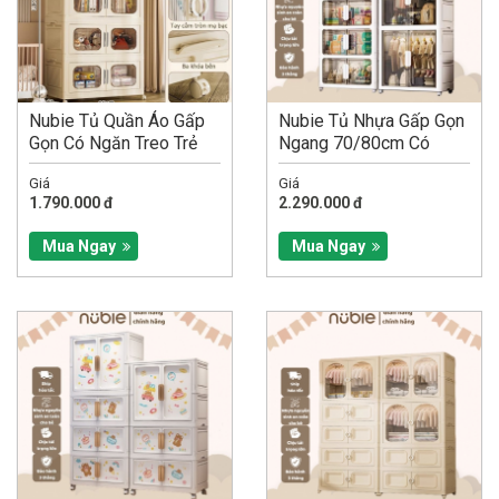
Nubie Tủ Quần Áo Gấp
Nubie Tủ Nhựa Gấp Gọn
Gọn Có Ngăn Treo Trẻ
Ngang 70/80cm Có
Em, Đựng Đồ Đa Năng...
Ngăn Treo Quần Áo,
Giá
Giá
Đựng Đồ Dùng...
1.790.000 đ
2.290.000 đ
Mua Ngay
Mua Ngay