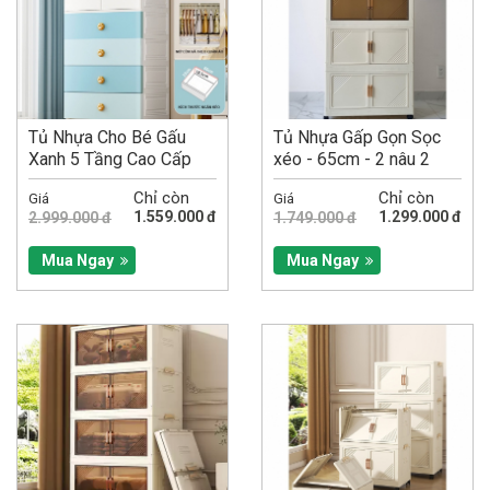
Tủ Nhựa Cho Bé Gấu
Tủ Nhựa Gấp Gọn Sọc
Xanh 5 Tầng Cao Cấp
xéo - 65cm - 2 nâu 2
Ngang 65CM
trắng- 4 tầng
Chỉ còn
Chỉ còn
Giá
Giá
1.559.000 đ
1.299.000 đ
2.999.000 đ
1.749.000 đ
Mua Ngay
Mua Ngay