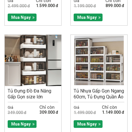
Chỉ còn
Chỉ còn
Giá
Giá
65x38x156cm
1.599.000 đ
899.000 đ
2.499.000 đ
1.199.000 đ
Mua Ngay
Mua Ngay
Tủ Đựng Đồ Đa Năng
Tủ Nhựa Gấp Gọn Ngang
Gấp Gọn size lớn
60cm, Tủ Đựng Quần Áo
Đa Năng Lắp Ghép, Để...
Chỉ còn
Chỉ còn
Giá
Giá
309.000 đ
1.149.000 đ
349.000 đ
1.499.000 đ
Mua Ngay
Mua Ngay