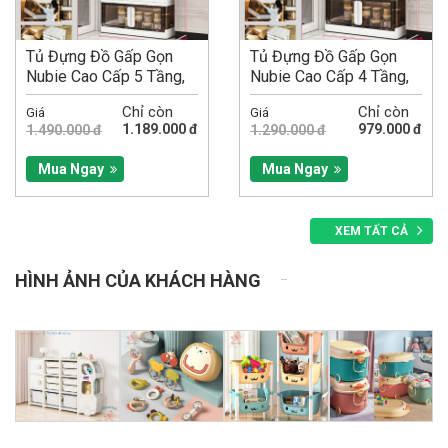
Tủ Đựng Đồ Gấp Gọn
Tủ Đựng Đồ Gấp Gọn
Nubie Cao Cấp 5 Tầng,
Nubie Cao Cấp 4 Tầng,
Cửa Nam Châm, Kèm
Cửa Nam Châm, Kèm
Chỉ còn
Chỉ còn
Giá
Giá
Bánh...
Bánh...
1.189.000 đ
979.000 đ
1.490.000 đ
1.290.000 đ
Mua Ngay
Mua Ngay
XEM TẤT CẢ
HÌNH ẢNH CỦA KHÁCH HÀNG