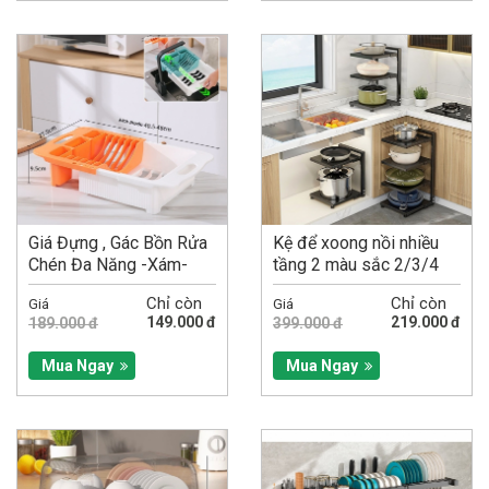
Giá Đựng , Gác Bồn Rửa
Kệ để xoong nồi nhiều
Chén Đa Năng -Xám-
tầng 2 màu sắc 2/3/4
Cam-
tầng có thể điều chỉnh...
Chỉ còn
Chỉ còn
Giá
Giá
149.000 đ
219.000 đ
189.000 đ
399.000 đ
Mua Ngay
Mua Ngay