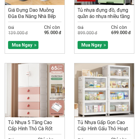
Giá Đựng Dao Muỗng
Tủ nhựa đựng đồ, đựng
Đũa Đa Năng Nhà Bếp
quần áo nhựa nhiều tầng
Trong Suốt, Có Khay
cho bé có bánh xe,...
Chỉ còn
Chỉ còn
Giá
Giá
Thoát Nước,...
95.000 đ
699.000 đ
139.000 đ
899.000 đ
Mua Ngay
Mua Ngay
Tủ Nhựa 5 Tầng Cao
Tủ Nhựa Gấp Gọn Cao
Cấp Hình Thỏ Cà Rốt
Cấp Hình Gấu Thỏ Hoạt
Siêu Cute-KT
Hình 3 / 4 Tầng-Nhiều...