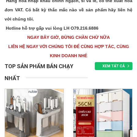
Hàng hoá nhập khẩu chính ngạch, sỉ và lẻ, có thể xuất hoá
đơn VAT. Có bất kỳ thắc mắc nào về sản phẩm hãy liên hệ
với chúng tôi.
Hotline hỗ trợ gấp vui lòng LH O79.216.6886
NGAY BÂY GIỜ, ĐỪNG CHẦN CHỪ NỮA
LIÊN HỆ NGAY VỚI CHÚNG TÔI ĐỂ CÙNG HỢP TÁC, CÙNG
KINH DOANH NHÉ
TOP SẢN PHẨM BÁN CHẠY
XEM TẤT CẢ
NHẤT