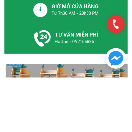
GIỜ MỞ CỬA HÀNG
Từ 7h30 AM - 20h30 PM
TƯ VẤN MIỄN PHÍ
Hotline: 0792166886
Đăng ký nhận khuyến mãi Nubie Việt
Nam
Đừng bỏ những chương trình siêu hấp dẫn