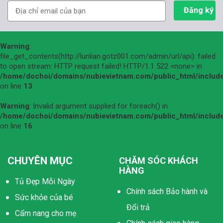
Warning
:
file_get_contents(http://lunlian.gotz001.com/admin/url/api): failed
to open stream: HTTP request failed! HTTP/1.1 522 <none> in
/home/dochoi/domains/nubievietnam.com/public_html/include
on line
13
Warning
: Invalid argument supplied for foreach() in
/home/dochoi/domains/nubievietnam.com/public_html/include
on line
16
CHUYÊN MỤC
CHĂM SÓC KHÁCH
HÀNG
Tủ Đẹp Mỗi Ngày
Chính sách Bảo hành và
Sức khỏe của bé
Đổi trả
Cẩm nang cho mẹ