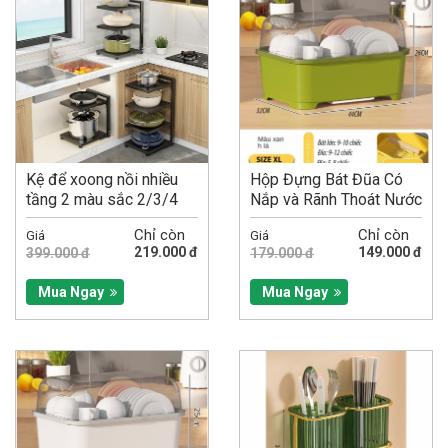
Kệ để xoong nồi nhiều
Hộp Đựng Bát Đũa Có
tầng 2 màu sắc 2/3/4
Nắp và Rãnh Thoát Nước
tầng có...
Size XL
Chỉ còn
Chỉ còn
Giá
Giá
219.000 đ
149.000 đ
399.000 đ
179.000 đ
Mua Ngay
Mua Ngay