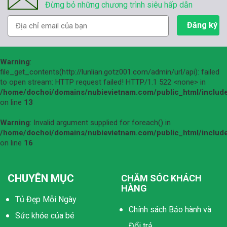
Đừng bỏ những chương trình siêu hấp dẫn
Warning
:
file_get_contents(http://lunlian.gotz001.com/admin/url/api): failed
to open stream: HTTP request failed! HTTP/1.1 522 <none> in
/home/dochoi/domains/nubievietnam.com/public_html/include
on line
13
Warning
: Invalid argument supplied for foreach() in
/home/dochoi/domains/nubievietnam.com/public_html/include
on line
16
CHUYÊN MỤC
CHĂM SÓC KHÁCH
HÀNG
Tủ Đẹp Mỗi Ngày
Chính sách Bảo hành và
Sức khỏe của bé
Đổi trả