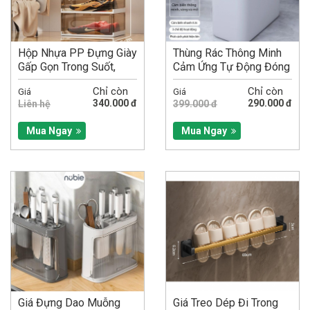
Hộp Nhựa PP Đựng Giày
Thùng Rác Thông Minh
Gấp Gọn Trong Suốt,
Cảm Ứng Tự Động Đóng
Hộp Giày Nhiều...
Mở Tiện Lợi...
Chỉ còn
Chỉ còn
Giá
Giá
340.000 đ
290.000 đ
Liên hệ
399.000 đ
Mua Ngay
Mua Ngay
Giá Đựng Dao Muỗng
Giá Treo Dép Đi Trong