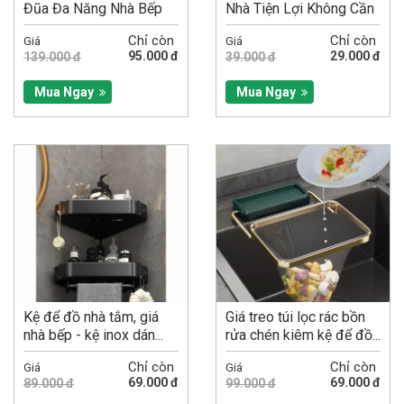
Đũa Đa Năng Nhà Bếp
Nhà Tiện Lợi Không Cần
Trong Suốt, Có...
Khoan Tường-Nhiều...
Chỉ còn
Chỉ còn
Giá
Giá
95.000 đ
29.000 đ
139.000 đ
39.000 đ
Mua Ngay
Mua Ngay
Kệ để đồ nhà tắm, giá
Giá treo túi lọc rác bồn
nhà bếp - kệ inox dán...
rửa chén kiêm kệ để đồ...
Chỉ còn
Chỉ còn
Giá
Giá
69.000 đ
69.000 đ
89.000 đ
99.000 đ