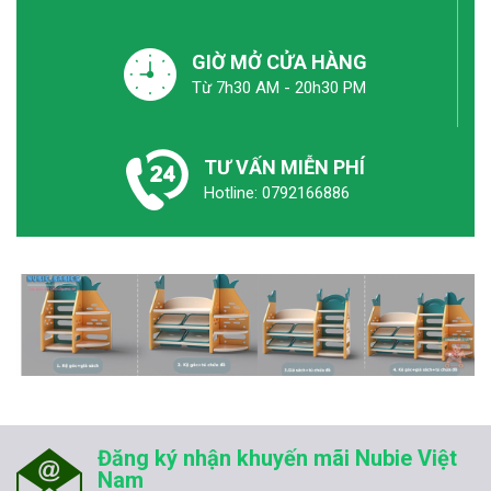
GIỜ MỞ CỬA HÀNG
Từ 7h30 AM - 20h30 PM
TƯ VẤN MIỄN PHÍ
Hotline: 0792166886
Đăng ký nhận khuyến mãi Nubie Việt
Nam