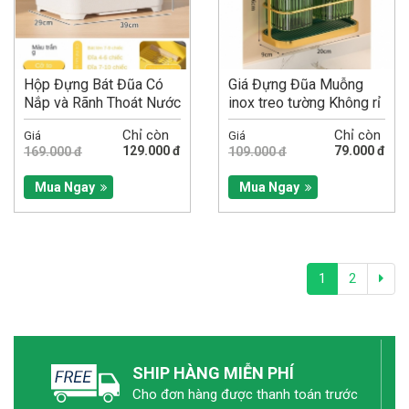
Hộp Đựng Bát Đũa Có
Giá Đựng Đũa Muỗng
Nắp và Rãnh Thoát Nước
inox treo tường Không rỉ
Size L
Chỉ còn
Chỉ còn
Giá
Giá
129.000 đ
79.000 đ
169.000 đ
109.000 đ
Mua Ngay
Mua Ngay
1
2
SHIP HÀNG MIỄN PHÍ
Cho đơn hàng được thanh toán trước