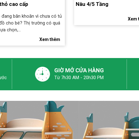
 thỏ cao cấp
Nâu 4/5 Tầng
 đang băn khoăn vì chưa có tủ
Xem 
đồ cho bé? Thị trường có quá
lựa chọn,...
Xem thêm
GIỜ MỞ CỬA HÀNG
ước
Từ 7h30 AM - 20h30 PM