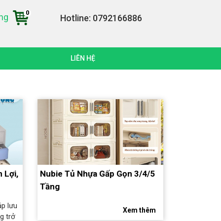
0
àng
Hotline: 0792166886
LIÊN HỆ
 Lợi,
Nubie Tủ Nhựa Gấp Gọn 3/4/5
Tầng
áp lưu
Xem thêm
ng trở