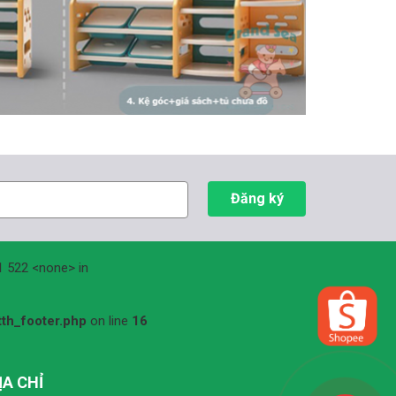
.1 522 <none> in
th_footer.php
on line
16
ỊA CHỈ