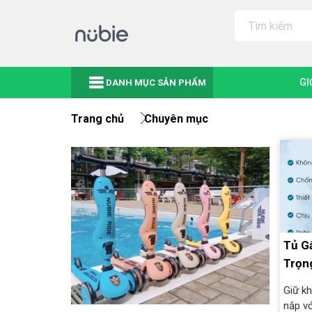
GI
DANH MỤC SẢN PHẨM
Trang chủ
Chuyên mục
Tủ G
Trọng
Giữ k
nắp vớ