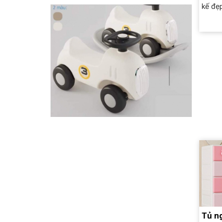
kế đẹp
Tủ n