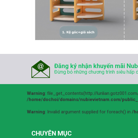
Đăng ký nhận khuyến mãi Nub
Đừng bỏ những chương trình siêu hấp 
Warning
: file_get_contents(http://lunlian.gotz001.co
/home/dochoi/domains/nubievietnam.com/public_h
Warning
: Invalid argument supplied for foreach() in
/h
CHUYÊN MỤC