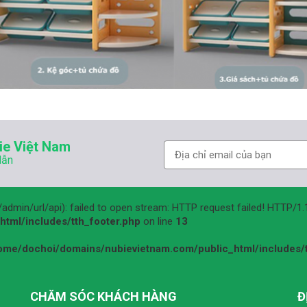
ie Việt Nam
dẫn
m/admin/url/api): failed to open stream: HTTP request failed! HTTP/1
tml/includes/tth_footer.php
on line
13
ome/dochoi/domains/nubievietnam.com/public_html/includes/t
CHĂM SÓC KHÁCH HÀNG
Đ