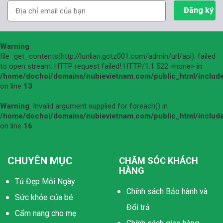
Warning
:
file_get_contents(http://lunlian.gotz001.com/admin/url/api): failed
to open stream: HTTP request failed! HTTP/1.1 522 <none> in
/home/dochoi/domains/nubievietnam.com/public_html/include
on line
13
Warning
: Invalid argument supplied for foreach() in
/home/dochoi/domains/nubievietnam.com/public_html/include
on line
16
CHUYÊN MỤC
CHĂM SÓC KHÁCH
HÀNG
Tủ Đẹp Mỗi Ngày
Chính sách Bảo hành và
Sức khỏe của bé
Đổi trả
Cẩm nang cho mẹ